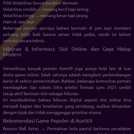
Pilih Volatilitas Sesuai Karakter Bermain
Volatilitas rendah → menang kecil tapi sering.
Volatilitas tinggi → menang besar tapi jarang.
Main di Jam Sepi
Beberapa pemain percaya bahwa bermain di jam sepi memberi
peluang lebih baik karena server tidak padat, meski ini belum
terbukti secara teknis.
Hiburan & Informasi: Slot Online dan Gaya Hidup
Modern
Menariknya, banyak pemain Aset69 juga punya hobi lain di luar
dunia game online. Salah satunya adalah mengikuti perkembangan
karier di sektor pemerintahan. Bahkan, beberapa komunitas pemain
membagikan tips sukses lolos seleksi
formasi cpns 2025
sambil
tetap aktif bermain slot sebagai hiburan.
Ini membuktikan bahwa hiburan digital seperti slot online bisa
menjadi bagian dari keseharian yang seimbang, asalkan dimainkan
dengan bijak dan tidak mengganggu prioritas utama.
Rekomendasi Game Populer di Aset69
Bounce Ball Aztec
→ Permainan bola pantul bertema peradaban