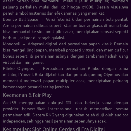
Aztec. Setiap bola memantul melalui jalur multiplier, memberi
peluang perkalian mulai dari x2 hingga x1000. Desain visualnya
penuh simbol misterius dan efek animasi yang memikat.
Bounce Ball Space
→ Versi futuristik dari permainan bola pantul.
Arena permainan dibuat seperti stasiun luar angkasa, di mana bola
bisa memantul ke slot multiplier acak, menciptakan sensasi seperti
berburu jackpot di tengah galaksi.
Monopoli
→ Adaptasi digital dari permainan papan klasik. Pemain
bisa mengelilingi papan, membeli properti virtual, dan memicu fitur
bonus seperti di permainan aslinya, dengan tambahan hadiah uang
virtual dan mini game.
Plinko Olympus
→ Perpaduan permainan Plinko dengan tema
mitologi Yunani. Bola dijatuhkan dari puncak gunung Olympus dan
memantul melewati papan multiplier acak, menciptakan peluang
kemenangan besar di setiap jatuhan.
Keamanan & Fair Play
Aset69 menggunakan enkripsi SSL dan bekerja sama dengan
provider bersertifikat internasional untuk memastikan semua
permainan adil. Sistem RNG yang digunakan telah diuji oleh auditor
independen, sehingga hasil permainan sepenuhnya acak.
Kesimpulan: Slot Online Cerdas di Era Digital